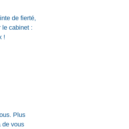
nte de fierté,
le cabinet :
x !
ous. Plus
a de vous