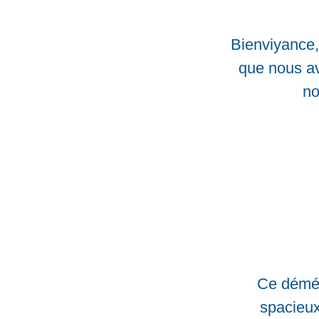
Bienviyance, 
que nous av
no
Ce démén
spacieux